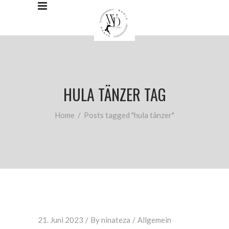
HULA TÄNZER TAG
Home
/
Posts tagged "hula tänzer"
21. Juni 2023
By
ninateza
Allgemein