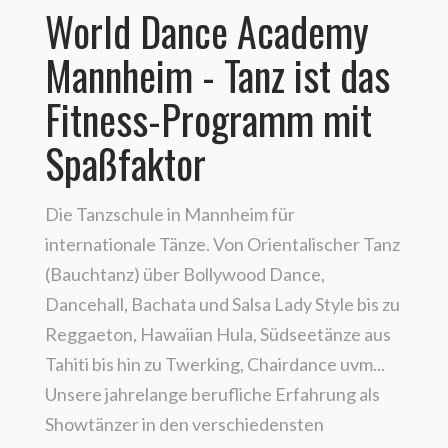
World Dance Academy
Mannheim - Tanz ist das
Fitness-Programm mit
Spaßfaktor
Die Tanzschule in Mannheim für
internationale Tänze.
Von Orientalischer Tanz
(Bauchtanz) über Bollywood Dance,
Dancehall, Bachata und Salsa Lady Style bis zu
Reggaeton, Hawaiian Hula, Südseetänze aus
Tahiti bis hin zu Twerking, Chairdance uvm...
Unsere jahrelange berufliche Erfahrung als
Showtänzer in den verschiedensten