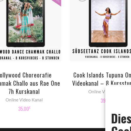
ADD TO CART
ADD TO CART
ollywood Choreorafie
Cook Islands Tupuna On
mak Challo aus Rae One
Videokanal – 8 Kursstu
7h Kurskanal
Online Video Kanal
39.00
Online Video Kanal
€
35.00
€
Die