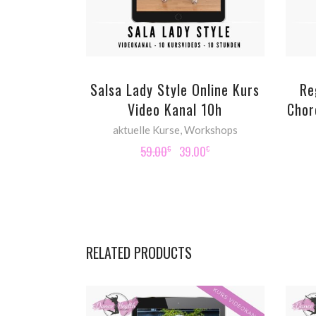
Salsa Lady Style Online Kurs
Re
Video Kanal 10h
Chor
aktuelle Kurse
,
Workshops
Original
Current
59.00
39.00
€
€
price
price
was:
is:
59.00€.
39.00€.
RELATED PRODUCTS