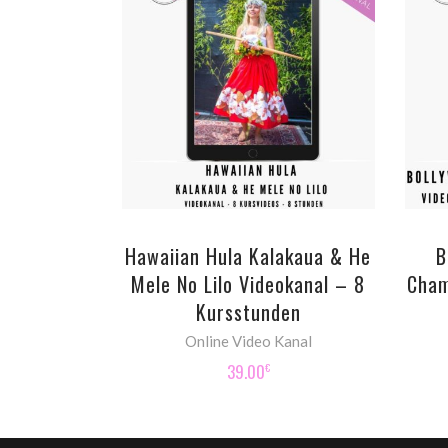
ADD TO CART
Hawaiian Hula Kalakaua & He
B
Mele No Lilo Videokanal – 8
Cham
Kursstunden
Online Video Kanal
39.00
€