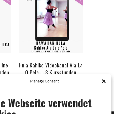
ADD TO CART
line
Hula Kahiko Videokanal Aia La
nden
O Pele – 8 Kursstunden
Online Video Kanal
Manage Consent
29.00
€
se Webseite verwendet