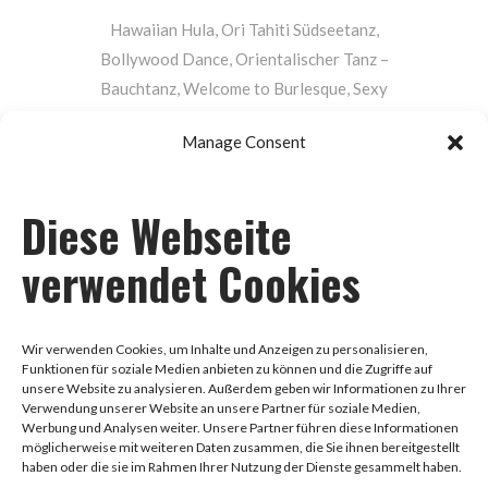
Hawaiian Hula, Ori Tahiti Südseetanz,
Bollywood Dance, Orientalischer Tanz –
Bauchtanz, Welcome to Burlesque, Sexy
Heels Dance, Bachata & Salsa Lady Style,
Manage Consent
Twerking, Hip Hop Lady Style
Impressum
Diese Webseite
verwendet Cookies
Datenschutz
Wir verwenden Cookies, um Inhalte und Anzeigen zu personalisieren,
Funktionen für soziale Medien anbieten zu können und die Zugriffe auf
AGB
unsere Website zu analysieren. Außerdem geben wir Informationen zu Ihrer
Verwendung unserer Website an unsere Partner für soziale Medien,
Werbung und Analysen weiter. Unsere Partner führen diese Informationen
möglicherweise mit weiteren Daten zusammen, die Sie ihnen bereitgestellt
haben oder die sie im Rahmen Ihrer Nutzung der Dienste gesammelt haben.