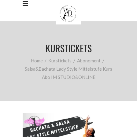
KURSTICKETS
Home
/
Kurstickets
/
Abonoment
/
Salsa&Bachata Lady Style Mittelstufe Kurs
Abo IM STUDIO&ONLINE