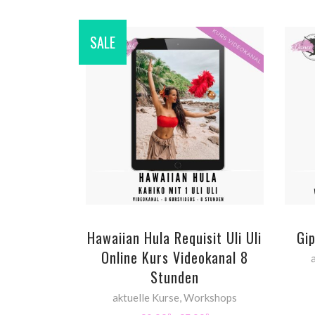
SALE
ADD TO CART
Hawaiian Hula Requisit Uli Uli
Gi
Online Kurs Videokanal 8
Stunden
aktuelle Kurse
,
Workshops