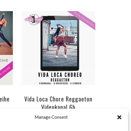
ADD TO CART
eihe
Vida Loca Chore Reggaeton
Videokanal 6h
aktuelle Kurse
,
Workshops
Manage Consent
rent
29.00
€
e