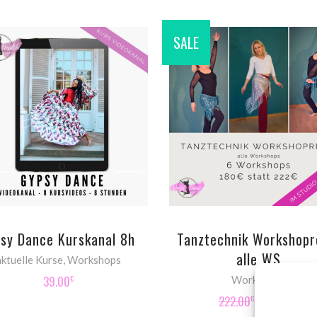
SALE
ADD TO CART
ADD TO CART
psy Dance Kurskanal 8h
Tanztechnik Workshopr
alle WS
aktuelle Kurse
,
Workshops
39.00
Workshops
€
Original
Cur
222.00
180.00
€
€
price
pric