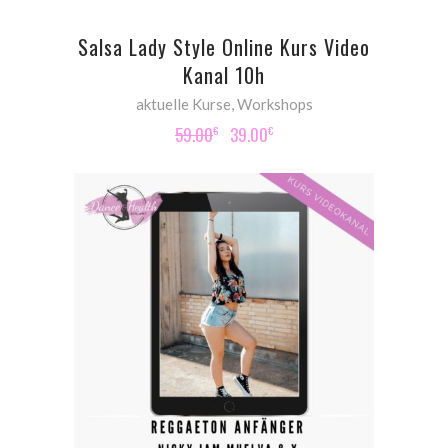
Salsa Lady Style Online Kurs Video
Kanal 10h
aktuelle Kurse
,
Workshops
Original
Current
59.00
39.00
€
€
price
price
was:
is:
59.00€.
39.00€.
ADD TO CART