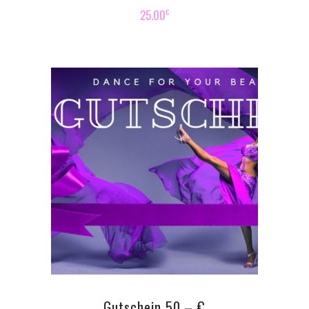
25.00
€
ADD TO CART
Gutschein 50,– €