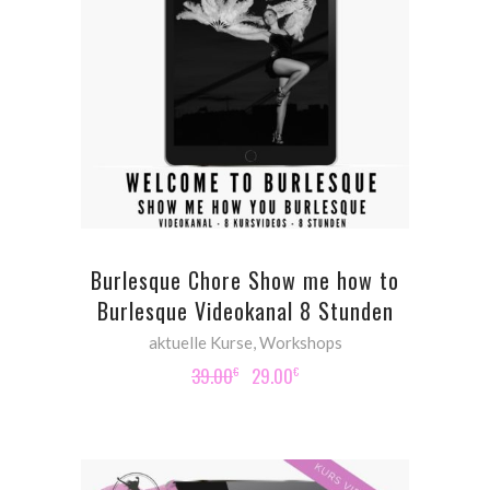
ADD TO CART
Burlesque Chore Show me how to
Burlesque Videokanal 8 Stunden
aktuelle Kurse
,
Workshops
Original
Current
39.00
29.00
€
€
price
price
was:
is:
39.00€.
29.00€.