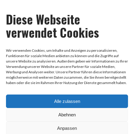
Impressum
Diese Webseite
verwendet Cookies
Datenschutz
Wir verwenden Cookies, um Inhalte und Anzeigen zu personalisieren,
Funktionen für soziale Medien anbieten zu können und die Zugriffe auf
AGB
unsere Website zu analysieren. Außerdem geben wir Informationen zu Ihrer
Verwendung unserer Website an unsere Partner für soziale Medien,
Werbung und Analysen weiter. Unsere Partner führen diese Informationen
möglicherweise mit weiteren Daten zusammen, die Sie ihnen bereitgestellt
haben oder die sie im Rahmen Ihrer Nutzung der Dienste gesammelt haben.
0178-8888258
Alle zulassen
Hauptstraße 97, 68259 Mannheim
Abehnen
info@dance-health.de
fb.com/dance.health.academy
Anpassen