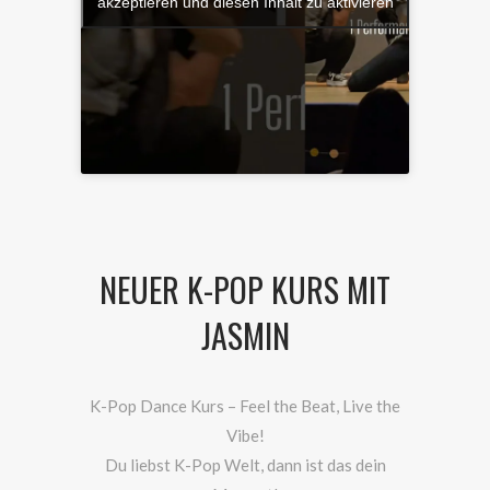
akzeptieren und diesen Inhalt zu aktivieren
NEUER K-POP KURS MIT
JASMIN
K-Pop Dance Kurs – Feel the Beat, Live the
Vibe!
Du liebst K-Pop Welt, dann ist das dein