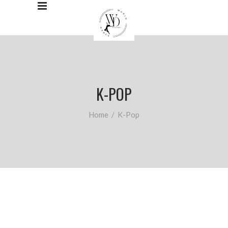
K-POP
Home
/
K-Pop