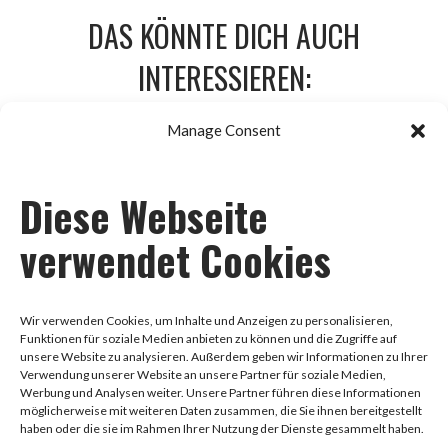
DAS KÖNNTE DICH AUCH
INTERESSIEREN:
Manage Consent
Diese Webseite
Impressum
verwendet Cookies
Datenschutz
Wir verwenden Cookies, um Inhalte und Anzeigen zu personalisieren,
Funktionen für soziale Medien anbieten zu können und die Zugriffe auf
unsere Website zu analysieren. Außerdem geben wir Informationen zu Ihrer
AGB
Verwendung unserer Website an unsere Partner für soziale Medien,
Werbung und Analysen weiter. Unsere Partner führen diese Informationen
möglicherweise mit weiteren Daten zusammen, die Sie ihnen bereitgestellt
haben oder die sie im Rahmen Ihrer Nutzung der Dienste gesammelt haben.